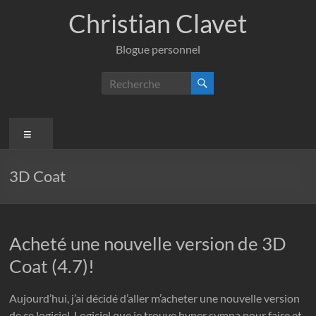
Aller
Christian Clavet
au
contenu
Blogue personnel
Menu
3D Coat
Acheté une nouvelle version de 3D
Coat (4.7)!
Aujourd’hui, j’ai décidé d’aller m’acheter une nouvelle version
de ce logiciel. Logiciel que je trouve hyper sympa pour faire et