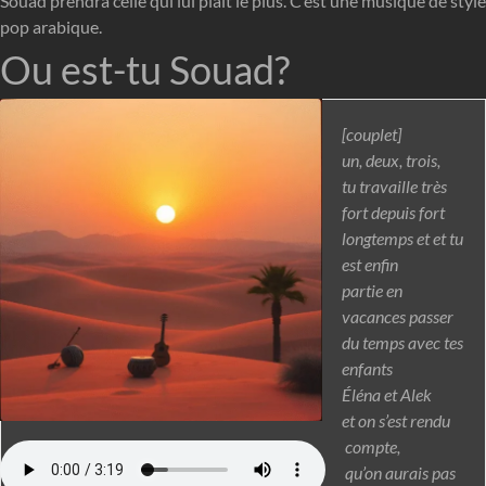
Souad prendra celle qui lui plait le plus. C’est une musique de style
pop arabique.
Ou est-tu Souad?
[couplet]
un, deux, trois,
tu travaille très
fort depuis fort
longtemps et et tu
est enfin
partie en
vacances passer
du temps avec tes
enfants
Éléna et Alek
et on s’est rendu
compte,
qu’on aurais pas